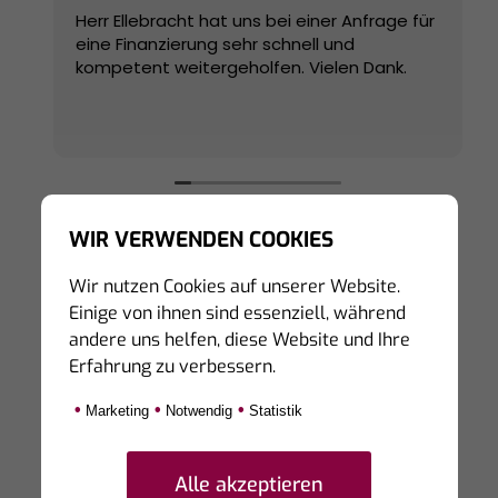
Herr Ellebracht hat uns bei einer Anfrage für
eine Finanzierung sehr schnell und
kompetent weitergeholfen. Vielen Dank.
WIR VERWENDEN COOKIES
Wir nutzen Cookies auf unserer Website.
Einige von ihnen sind essenziell, während
Hinweis zur Echtheit von Bewertungen:
andere uns helfen, diese Website und Ihre
Die hier veröffentlichten Bewertungen stammen
Erfahrung zu verbessern.
von Personen, die unsere Dienstleistungen auf
Portalen von Dritten bewertet haben.
•
•
•
Marketing
Notwendig
Statistik
Eine Prüfung der Echtheit kann derzeit nicht
sicher gestellt werden, da die bewertenden
Personen teilweise unter Synonymen diese auf