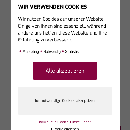
sicher gestellt werden, da die bewertenden
WIR VERWENDEN COOKIES
Personen teilweise unter Synonymen diese auf
Wir nutzen Cookies auf unserer Website.
den Seiten von Dritten hinterlassen.
Einige von ihnen sind essenziell, während
andere uns helfen, diese Website und Ihre
Erfahrung zu verbessern.
•
•
•
Marketing
Notwendig
Statistik
Individuelle Cookie-Einstellungen
Historie einsehen