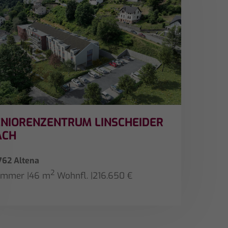
ENIORENZENTRUM LINSCHEIDER
ACH
762 Altena
2
Zimmer
|
46 m
Wohnfl.
|
216.650 €