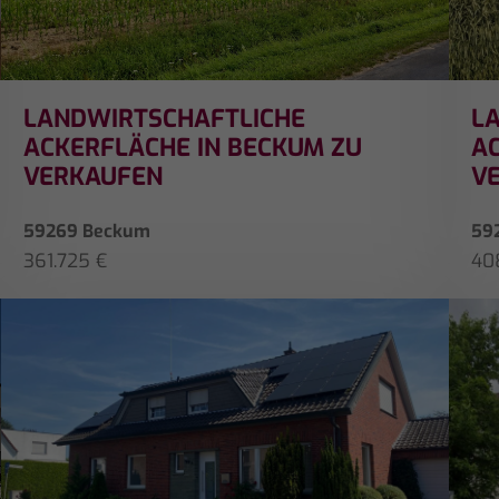
LANDWIRTSCHAFTLICHE
L
ACKERFLÄCHE IN BECKUM ZU
AC
VERKAUFEN
V
59269 Beckum
59
361.725 €
40