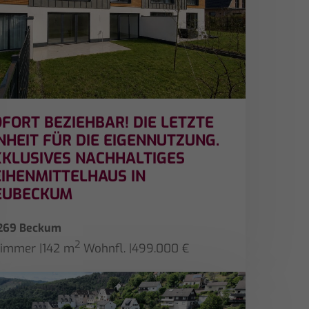
FORT BEZIEHBAR! DIE LETZTE
NHEIT FÜR DIE EIGENNUTZUNG.
XKLUSIVES NACHHALTIGES
IHENMITTELHAUS IN
EUBECKUM
269 Beckum
2
Zimmer
|
142 m
Wohnfl.
|
499.000 €