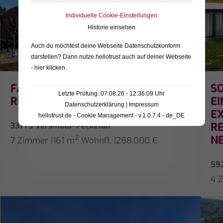
Individuelle Cookie-Einstellungen
Historie einsehen
Auch du möchtest deine Webseite Datenschutzkonform
darstellen? Dann nutze
hellotrust auch auf deiner Webseite
- hier klicken
.
FAMILIENFREUNDLICHES HAUS IN
SO
Letzte Prüfung: 07.08.26 - 12:36:09 Uhr
RUHIGER LAGE (PECKELOH)
EI
Datenschutzerklärung
|
Impressum
E
hellotrust.de - Cookie Management - v.1.0.7.4 - de_DE
RE
33775 Versmold- Peckeloh
2
N
7 Zimmer
|
161 m
Wohnfl.
|
288.000 €
59
4 