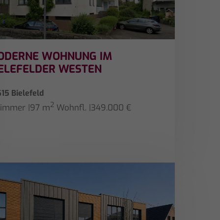
ODERNE WOHNUNG IM
IELEFELDER WESTEN
15 Bielefeld
2
Zimmer
|
97 m
Wohnfl.
|
349.000 €