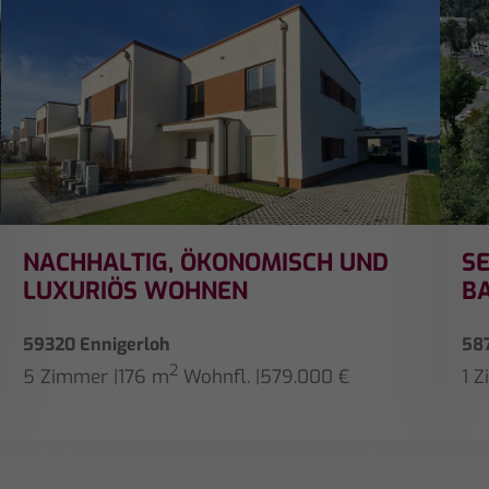
NACHHALTIG, ÖKONOMISCH UND
S
LUXURIÖS WOHNEN
B
59320 Ennigerloh
58
2
5 Zimmer
|
176 m
Wohnfl.
|
579.000 €
1 