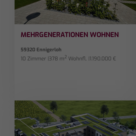
MEHRGENERATIONEN WOHNEN
59320 Ennigerloh
2
10 Zimmer
|
378 m
Wohnfl.
|
1.190.000 €