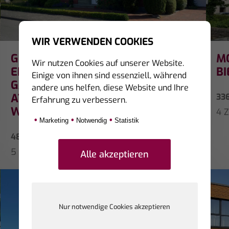
WIR VERWENDEN COOKIES
GEPFLEGTE
M
Wir nutzen Cookies auf unserer Website.
ERDGESCHOSSWOHNUNG MIT
B
Einige von ihnen sind essenziell, während
GARTEN UND GARAGE IN
andere uns helfen, diese Website und Ihre
ATTRAKTIVER LAGE VON
336
Erfahrung zu verbessern.
WARENDORF
4 
•
•
•
Marketing
Notwendig
Statistik
48231 Warendorf
2
5 Zimmer
|
105 m
Wohnfl.
|
298.000 €