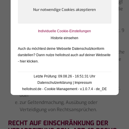
einer Aufgabe, die im öffentlichen Interesse liegt
oder in Ausübung öffentlicher Gewalt erfolgt, die
dem Verantwortlichen übertragen wurde;
aus Gründen des öffentlichen Interesses im
Bereich der öffentlichen Gesundheit gemäß Art. 9
Individuelle Cookie-Einstellungen
Abs. 2 lit. h) und i) sowie Art. 9 Ab. 3 DSGVO;
Historie einsehen
für im öffentlichen Interesse liegende
Auch du möchtest deine Webseite Datenschutzkonform
Archivzwecke, wissenschaftliche oder historische
darstellen? Dann nutze
hellotrust auch auf deiner Webseite
Forschungszwecke oder für statistische Zwecke
- hier klicken
.
gem. Art. 89 Abs. 1 DSGVO, soweit das in Abs. 1
genannte Recht voraussichtlich die
Letzte Prüfung: 09.08.26 - 16:51:31 Uhr
Verwirklichung der Ziele dieser Verarbeitung
Datenschutzerklärung
|
Impressum
unmöglich macht oder ernsthaft beeinträchtigt,
hellotrust.de - Cookie Management - v.1.0.7.4 - de_DE
oder
zur Geltendmachung, Ausübung oder
Verteidigung von Rechtsansprüchen.
RECHT AUF EINSCHRÄNKUNG DER