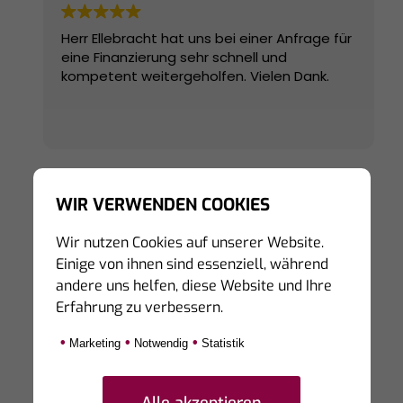
Herr Ellebracht hat uns bei einer Anfrage für
eine Finanzierung sehr schnell und
kompetent weitergeholfen. Vielen Dank.
WIR VERWENDEN COOKIES
Wir nutzen Cookies auf unserer Website.
Einige von ihnen sind essenziell, während
Hinweis zur Echtheit von Bewertungen:
andere uns helfen, diese Website und Ihre
Die hier veröffentlichten Bewertungen stammen
Erfahrung zu verbessern.
von Personen, die unsere Dienstleistungen auf
Portalen von Dritten bewertet haben.
•
•
•
Marketing
Notwendig
Statistik
Eine Prüfung der Echtheit kann derzeit nicht
sicher gestellt werden, da die bewertenden