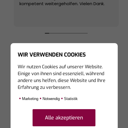
kompetent weitergeholfen. Vielen Dank.
WIR VERWENDEN COOKIES
Wir nutzen Cookies auf unserer Website.
Hinweis zur Echtheit von Bewertungen:
Einige von ihnen sind essenziell, während
Die hier veröffentlichten Bewertungen stammen
andere uns helfen, diese Website und Ihre
von Personen, die unsere Dienstleistungen auf
Erfahrung zu verbessern.
Portalen von Dritten bewertet haben.
Eine Prüfung der Echtheit kann derzeit nicht
•
•
•
Marketing
Notwendig
Statistik
sicher gestellt werden, da die bewertenden
Personen teilweise unter Synonymen diese auf
den Seiten von Dritten hinterlassen.