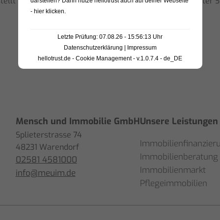
estellt werden, da die bewertenden Personen teilweise unter 
darstellen? Dann nutze
hellotrust auch auf deiner Webseite
welche Lösung am beste
- hier klicken
.
passt.
Ich habe mich sehr gut
Letzte Prüfung: 07.08.26 - 15:56:13 Uhr
aufgehoben gefühlt und
Datenschutzerklärung
|
Impressum
Herrn Ellebracht nur
hellotrust.de - Cookie Management - v.1.0.7.4 - de_DE
weiterempfehlen.
Mensch und Immobilie GmbH
Unsere Leistungen
Splieterstrasse 74
Immobilienfinanzier
48231 Warendorf
Immobilienberatung
02581 4581000
Immobilienmarkt
info@meuim.de
Pflegeimmobilien