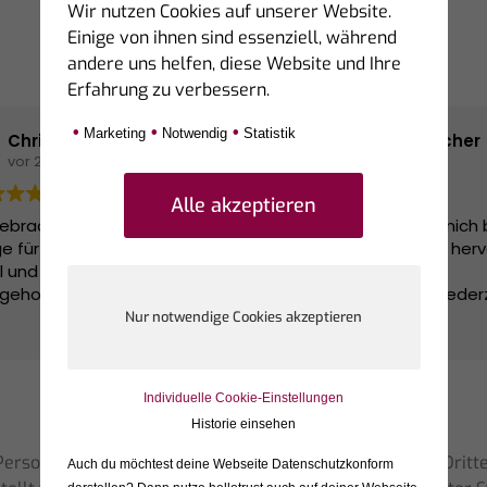
Wir nutzen Cookies auf unserer Website.
Einige von ihnen sind essenziell, während
andere uns helfen, diese Website und Ihre
Erfahrung zu verbessern.
•
•
•
Marketing
Notwendig
Statistik
Christa Beckers
Sabrina Fischer
vor 2 Monaten
vor 2 Monaten
llebracht hat uns bei einer
Herr Ellebracht hat mich 
e für eine Finanzierung sehr
meiner Finanzierung her
ll und kompetent
unterstützt.
geholfen. Vielen Dank.
Alle Fragen wurden jeder
ausführlich und verständl
Weiterlesen
beantwortet und ich ko
bei Anliegen immer bei 
melden.
Individuelle Cookie-Einstellungen
Besonders angenehm wa
Historie einsehen
entspannte und professi
Beratung – ganz ohne Dr
rsonen, die unsere Dienstleistungen auf Portalen von Dritt
Auch du möchtest deine Webseite Datenschutzkonform
Es wurde wirklich geschau