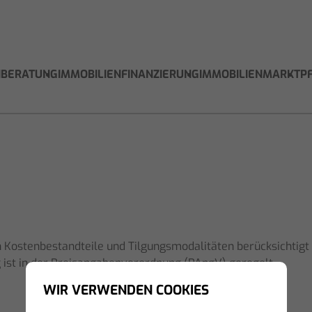
NBERATUNG
IMMOBILIENFINANZIERUNG
IMMOBILIENMARKT
P
 Kostenbestandteile und Tilgungsmodalitäten berücksichtigt s
ist in der Preisangabenverordnung (PAngV) geregelt.
WIR VERWENDEN COOKIES