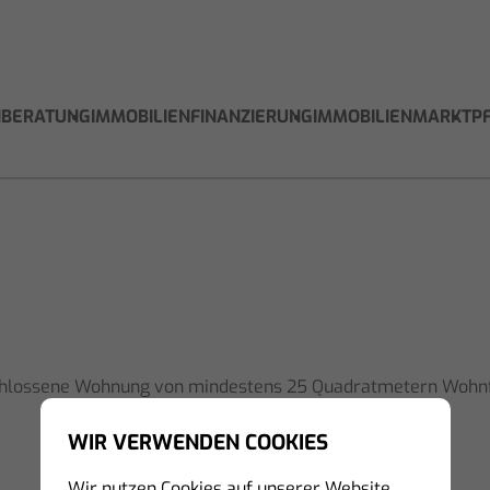
NBERATUNG
IMMOBILIENFINANZIERUNG
IMMOBILIENMARKT
P
eschlossene Wohnung von mindestens 25 Quadratmetern Wohnfl
WIR VERWENDEN COOKIES
Wir nutzen Cookies auf unserer Website.