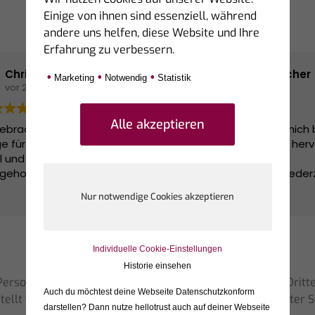
Einige von ihnen sind essenziell, während
andere uns helfen, diese Website und Ihre
Erfahrung zu verbessern.
Christa Beckers
Sabrina Fischer
•
•
•
Marketing
Notwendig
Statistik
vor 2 Monaten
vor 2 Monaten
llebracht hat uns bei einer
Herr Ellebracht hat mich 
e für eine Finanzierung sehr
meiner Finanzierung her
ll und kompetent
unterstützt.
geholfen. Vielen Dank.
Alle Fragen wurden jeder
ausführlich und verständl
Weiterlesen
beantwortet und ich ko
bei Anliegen immer bei 
melden.
Besonders angenehm wa
Individuelle Cookie-Einstellungen
entspannte und professi
Historie einsehen
Beratung – ganz ohne Dr
rsonen, die unsere Dienstleistungen auf Portalen von Dritt
Es wurde wirklich geschau
Auch du möchtest deine Webseite Datenschutzkonform
estellt werden, da die bewertenden Personen teilweise unter 
welche Lösung am beste
darstellen? Dann nutze
hellotrust auch auf deiner Webseite