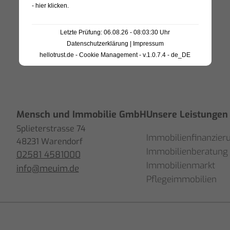
passt.
- hier klicken
.
Ich habe mich sehr gut
Letzte Prüfung: 06.08.26 - 08:03:30 Uhr
aufgehoben gefühlt und
Datenschutzerklärung
|
Impressum
Herrn Ellebracht nur
hellotrust.de - Cookie Management - v.1.0.7.4 - de_DE
weiterempfehlen.
Mensch und Immobilie GmbH
Unsere Leistungen
Splieterstrasse 74
Immobilienfinanzier
48231 Warendorf
Immobilienberatung
02581 4581000
Immobilienmarkt
info@meuim.de
Pflegeimmobilien