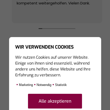
kompetent weitergeholfen. Vielen Dank.
WIR VERWENDEN COOKIES
Wir nutzen Cookies auf unserer Website.
Hinweis zur Echtheit von Bewertungen:
Einige von ihnen sind essenziell, während
Die hier veröffentlichten Bewertungen stammen
andere uns helfen, diese Website und Ihre
von Personen, die unsere Dienstleistungen auf
Erfahrung zu verbessern.
Portalen von Dritten bewertet haben.
Eine Prüfung der Echtheit kann derzeit nicht
•
•
•
Marketing
Notwendig
Statistik
sicher gestellt werden, da die bewertenden
Personen teilweise unter Synonymen diese auf
den Seiten von Dritten hinterlassen.