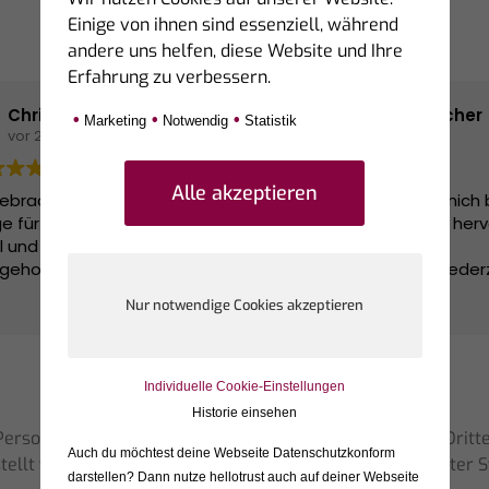
Einige von ihnen sind essenziell, während
andere uns helfen, diese Website und Ihre
Erfahrung zu verbessern.
Christa Beckers
Sabrina Fischer
•
•
•
Marketing
Notwendig
Statistik
vor 2 Monaten
vor 2 Monaten
lebracht hat uns bei einer
Herr Ellebracht hat mich b
 für eine Finanzierung sehr
meiner Finanzierung herv
l und kompetent
unterstützt.
eholfen. Vielen Dank.
Alle Fragen wurden jederz
ausführlich und verständl
Weiterlesen
beantwortet und ich kon
bei Anliegen immer bei i
melden.
Besonders angenehm war
Individuelle Cookie-Einstellungen
entspannte und professio
Historie einsehen
Beratung – ganz ohne Dru
rsonen, die unsere Dienstleistungen auf Portalen von Dritt
Es wurde wirklich geschau
Auch du möchtest deine Webseite Datenschutzkonform
estellt werden, da die bewertenden Personen teilweise unter 
welche Lösung am besten
darstellen? Dann nutze
hellotrust auch auf deiner Webseite