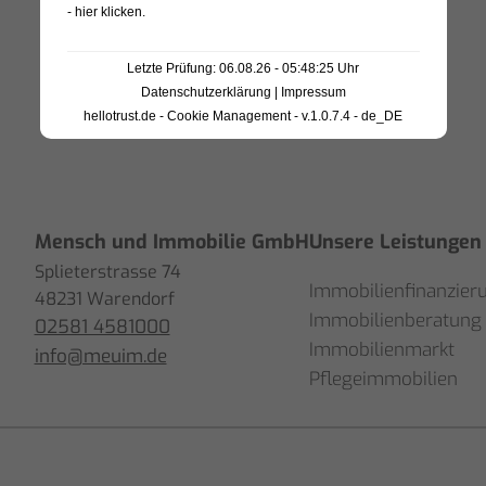
passt.
- hier klicken
.
Ich habe mich sehr gut
Letzte Prüfung: 06.08.26 - 05:48:25 Uhr
aufgehoben gefühlt und 
Datenschutzerklärung
|
Impressum
Herrn Ellebracht nur
hellotrust.de - Cookie Management - v.1.0.7.4 - de_DE
weiterempfehlen.
Mensch und Immobilie GmbH
Unsere Leistungen
Splieterstrasse 74
Immobilienfinanzier
48231 Warendorf
Immobilienberatung
02581 4581000
Immobilienmarkt
info@meuim.de
Pflegeimmobilien