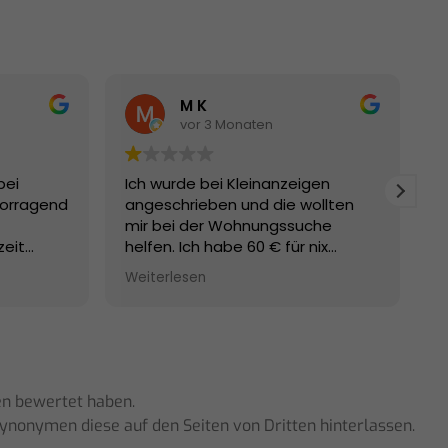
M K
vor 3 Monaten
ei
Ich wurde bei Kleinanzeigen
Wi
orragend
angeschrieben und die wollten
El
mir bei der Wohnungssuche
"M
eit
helfen. Ich habe 60 € für nix
un
ich
ausgegeben. Es kam nie ein
we
Weiterlesen
We
nte mich
Angebot oder Rückmeldung. Ich
Vo
hm
musste ständig hinterher
be
telefonieren. Jedesmal gab es
Rü
 die
Ausreden, wie z.b. Es wurde an
Fr
nelle
Kollegen weitergeleitet oder ich
kl
ck.
bin krank oder muss ausversehen
Da
en bewertet haben.
t,
untergegangen sein oder ich
un
Synonymen diese auf den Seiten von Dritten hinterlassen.
 zu mir
kümmere mich und melde mich