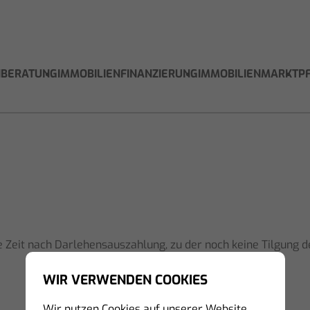
NBERATUNG
IMMOBILIENFINANZIERUNG
IMMOBILIENMARKT
P
Zeit nach Darlehensauszahlung, zu der noch keine Tilgung d
WIR VERWENDEN COOKIES
Wir nutzen Cookies auf unserer Website.