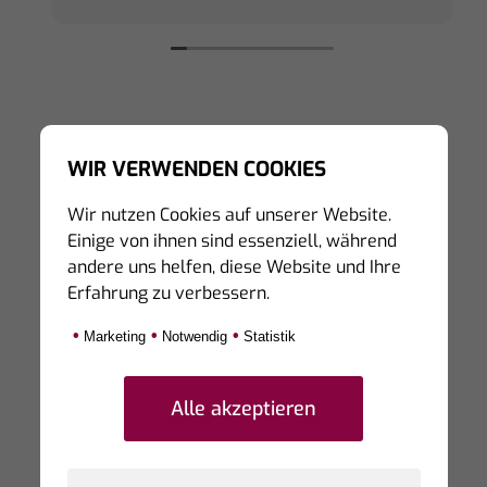
WIR VERWENDEN COOKIES
Hinweis zur Echtheit von Bewertungen:
Die hier veröffentlichten Bewertungen stammen
Wir nutzen Cookies auf unserer Website.
von Personen, die unsere Dienstleistungen auf
Einige von ihnen sind essenziell, während
Portalen von Dritten bewertet haben.
andere uns helfen, diese Website und Ihre
Eine Prüfung der Echtheit kann derzeit nicht
Erfahrung zu verbessern.
sicher gestellt werden, da die bewertenden
Personen teilweise unter Synonymen diese auf
•
•
•
Marketing
Notwendig
Statistik
den Seiten von Dritten hinterlassen.