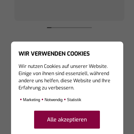
WIR VERWENDEN COOKIES
Hinweis zur Echtheit von Bewertungen:
Wir nutzen Cookies auf unserer Website.
Die hier veröffentlichten Bewertungen stammen
Einige von ihnen sind essenziell, während
von Personen, die unsere Dienstleistungen auf
andere uns helfen, diese Website und Ihre
Portalen von Dritten bewertet haben.
Erfahrung zu verbessern.
Eine Prüfung der Echtheit kann derzeit nicht
sicher gestellt werden, da die bewertenden
•
•
•
Marketing
Notwendig
Statistik
Personen teilweise unter Synonymen diese auf
den Seiten von Dritten hinterlassen.