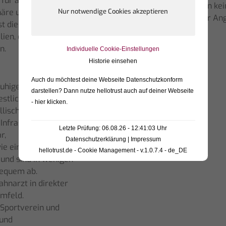
r für andere Zwecke
Wir übernehmen keine
häre und der
Aktualität dieser An
st dieses
lien, die ein Zuhause
n.
Individuelle Cookie-Einstellungen
Historie einsehen
Auch du möchtest deine Webseite Datenschutzkonform
uhigen Stadtteil von
darstellen? Dann nutze
hellotrust auch auf deiner Webseite
estlich gelegenen
- hier klicken
.
lisch-ländliche
nfrastruktur.
Letzte Prüfung: 06.08.26 - 12:41:03 Uhr
r,
Datenschutzerklärung
|
Impressum
wie ein Baumarkt
hellotrust.de - Cookie Management - v.1.0.7.4 - de_DE
und sind in wenigen
bequem ab.
ahnarzt in direkter
mfeld.
, Sportverein und
 und