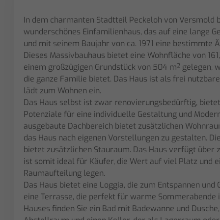
In dem charmanten Stadtteil Peckeloh von Versmold be
wunderschönes Einfamilienhaus, das auf eine lange Ge
und mit seinem Baujahr von ca. 1971 eine bestimmte Ä
Dieses Massivbauhaus bietet eine Wohnfläche von 161,
einem großzügigen Grundstück von 504 m² gelegen, w
die ganze Familie bietet. Das Haus ist als frei nutzbar
lädt zum Wohnen ein.
Das Haus selbst ist zwar renovierungsbedürftig, biet
Potenziale für eine individuelle Gestaltung und Modern
ausgebaute Dachbereich bietet zusätzlichen Wohnraum
das Haus nach eigenen Vorstellungen zu gestalten. Di
bietet zusätzlichen Stauraum. Das Haus verfügt über 
ist somit ideal für Käufer, die Wert auf viel Platz und 
Raumaufteilung legen.
Das Haus bietet eine Loggia, die zum Entspannen und 
eine Terrasse, die perfekt für warme Sommerabende is
Hauses finden Sie ein Bad mit Badewanne und Dusche,