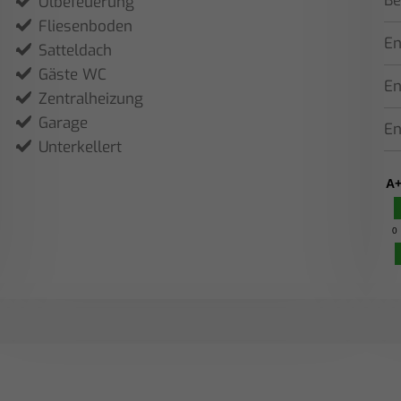
Be
Ölbefeuerung
Fliesenboden
En
Satteldach
Gäste WC
En
Zentralheizung
Garage
En
Unterkellert
A
0