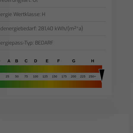
feuerungsart: Öl
ergie Wertklasse: H
denergiebedarf: 281,40 kWh/(m²*a)
ergiepass-Typ: BEDARF
+
A
B
C
D
E
F
G
H
25
50
75
100
125
150
175
200
225
250+