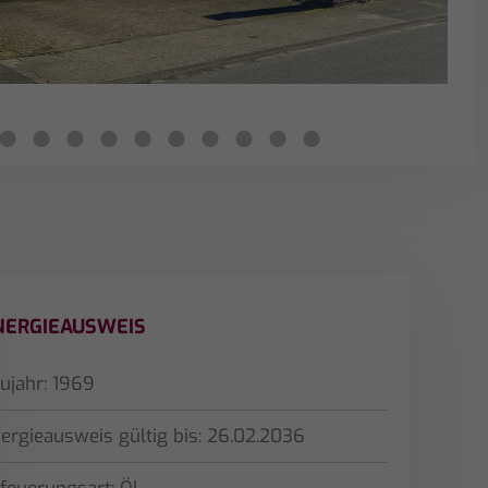
2
3
4
5
6
7
8
9
10
11
NERGIEAUSWEIS
ujahr: 1969
ergieausweis gültig bis: 26.02.2036