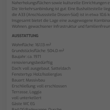
Naherholungsflächen sowie kulturelle Einrichtungen 
Die Verkehrsanbindung ist gut: Eine Bushaltestelle lieg
die A33 (Anschlussstelle Dissen-Süd) ist in etwa 10,6 
Insgesamt bietet die Lage eine ausgewogene Kombin
Wohnen, gewachsener Infrastruktur und familienfreu
AUSSTATTUNG
Wohnfläche: 161,13 m²
Grundstücksfläche: 504,0 m²
Baujahr: ca. 1971
renovierungsbedürftig
Dach: voll ausgebaut, Satteldach
Fenstertyp: Holz/Isolierglas
Bauart: Massivbau
Erschließung: voll erschlossen
Terrasse, Loggia
voll unterkellert
Gäste WC EG
Bad OG:Badewanne, Dusche