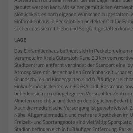
Abstellraum und einen Keller, der als Lagerraum ode
genutzt werden kann. Mit seiner gemütlichen Atmosp
Möglichkeit, es nach eigenen Wünschen zu gestalten, i
Einfamilienhaus in Peckeloh ein perfekter Ort für Fami
suchen, das sie mit Liebe und Sorgfalt gestalten könne
LAGE
Das Einfamilienhaus befindet sich in Peckeloh, einem r
Versmold im Kreis Gütersloh. Rund 3,3 km vom nordw
Stadtzentrum entfernt verbindet der Standort eine idyl
Atmosphäre mit der schnellen Erreichbarkeit urbaner I
Grundschule und Kindergarten sind fußläufig erreichba
Einkaufsmöglichkeiten wie EDEKA, Lidl, Rossmann so
befinden sich im nahegelegenen Versmolder Zentrum 
Minuten erreichbar und decken den täglichen Bedarf 
Auch die medizinische Versorgung ist gewährleistet: Z
Nähe, Allgemeinmedizin und mehrere Apotheken im U
Freizeit- und Sportangebote sind vielfältig: Sportplatz
Stadion befinden sich in fußläufiger Entfernung. Parks